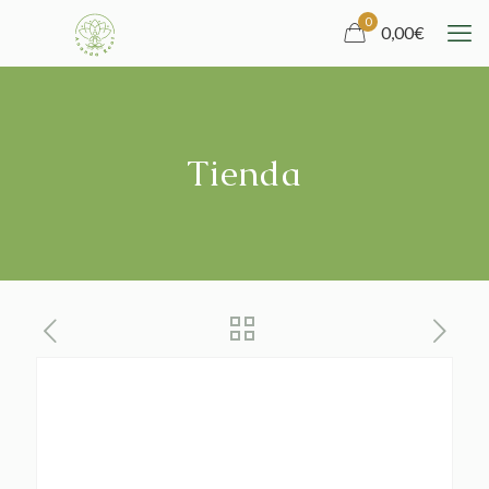
0
0,00
€
Tienda