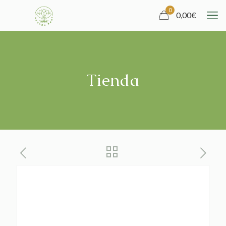
0
0,00
€
Tienda