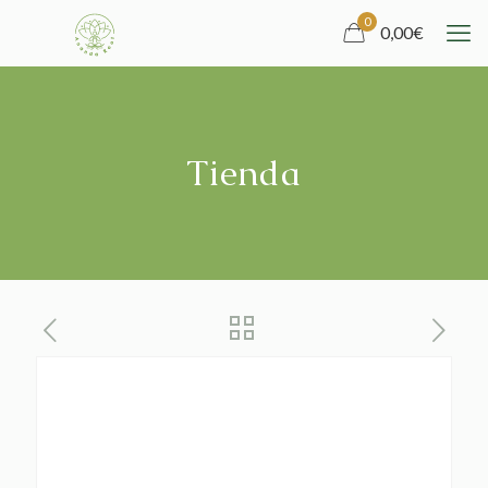
0
0,00
€
Tienda