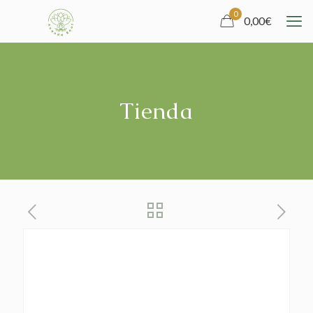
0
0,00
€
Tienda