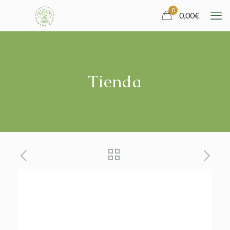
0
0,00
€
Tienda