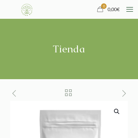
0
0,00
€
Tienda