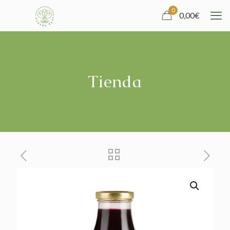
0
0,00
€
Tienda