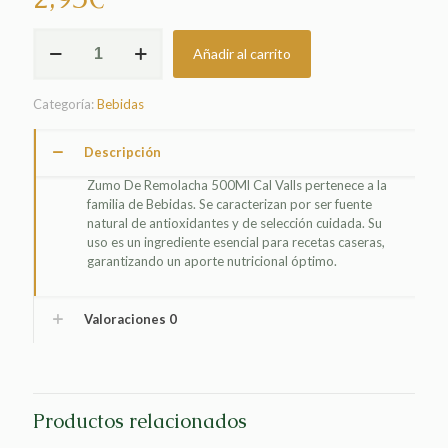
ZUMO
Añadir al carrito
DE
REMOLACHA
500ML
Categoría:
Bebidas
CAL
VALLS
cantidad
Descripción
Zumo De Remolacha 500Ml Cal Valls pertenece a la
familia de Bebidas. Se caracterizan por ser fuente
natural de antioxidantes y de selección cuidada. Su
uso es un ingrediente esencial para recetas caseras,
garantizando un aporte nutricional óptimo.
Valoraciones
0
Productos relacionados