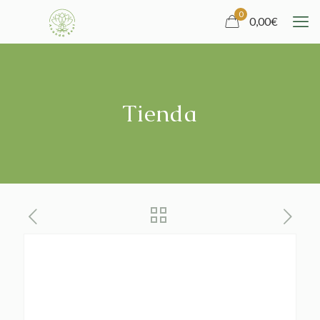
0
0,00
€
Tienda