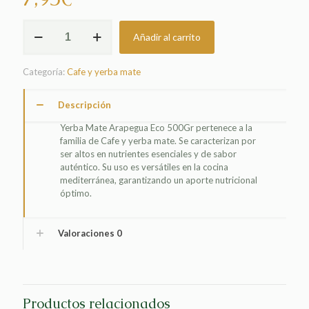
YERBA
Añadir al carrito
MATE
ARAPEGUA
ECO
Categoría:
Cafe y yerba mate
500GR
cantidad
Descripción
Yerba Mate Arapegua Eco 500Gr pertenece a la
familia de Cafe y yerba mate. Se caracterizan por
ser altos en nutrientes esenciales y de sabor
auténtico. Su uso es versátiles en la cocina
mediterránea, garantizando un aporte nutricional
óptimo.
Valoraciones
0
Productos relacionados