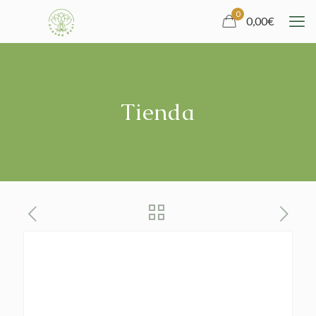
0
0,00
€
Tienda