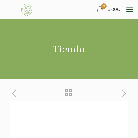
0
0,00
€
Tienda