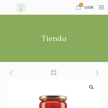
0
0,00
€
Tienda