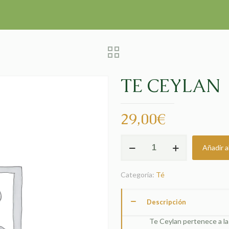
TE CEYLAN
29,00
€
TE
Añadir al
CEYLAN
cantidad
Categoría:
Té
Descripción
Te Ceylan pertenece a la 