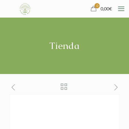
0
0,00
€
Tienda