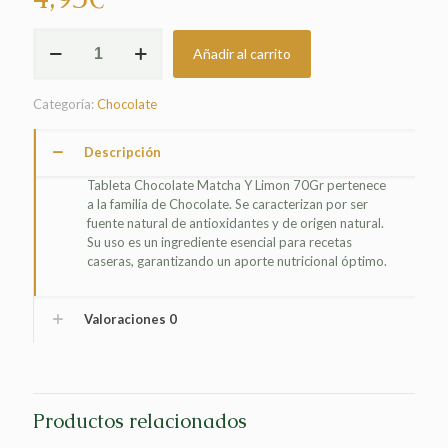
TABLETA
Añadir al carrito
CHOCOLATE
MATCHA
Y
Categoría:
Chocolate
LIMON
70GR
cantidad
Descripción
Tableta Chocolate Matcha Y Limon 70Gr pertenece
a la familia de Chocolate. Se caracterizan por ser
fuente natural de antioxidantes y de origen natural.
Su uso es un ingrediente esencial para recetas
caseras, garantizando un aporte nutricional óptimo.
Valoraciones
0
Productos relacionados