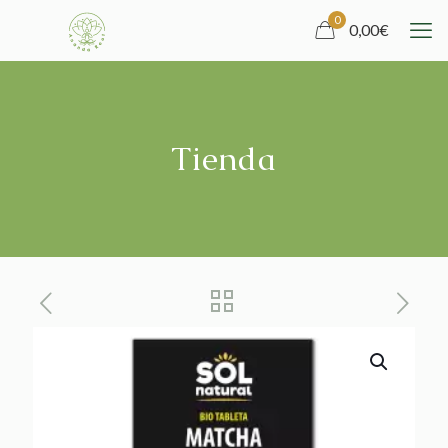
0
0,00
€
Tienda