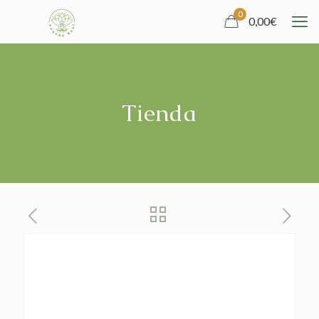
0
0,00
€
Tienda