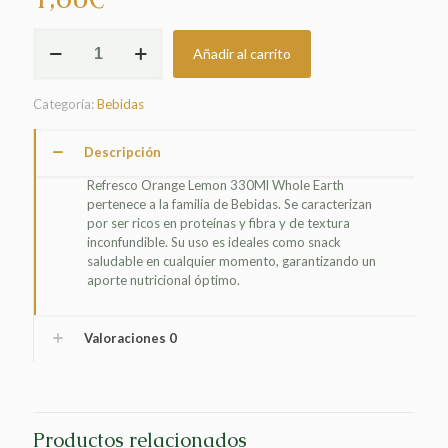
REFRESCO
Añadir al carrito
ORANGE
LEMON
330ML
Categoría:
Bebidas
WHOLE
EARTH
cantidad
Descripción
Refresco Orange Lemon 330Ml Whole Earth
pertenece a la familia de Bebidas. Se caracterizan
por ser ricos en proteínas y fibra y de textura
inconfundible. Su uso es ideales como snack
saludable en cualquier momento, garantizando un
aporte nutricional óptimo.
Valoraciones
0
Productos relacionados