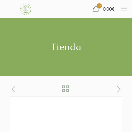
0
0,00
€
Tienda