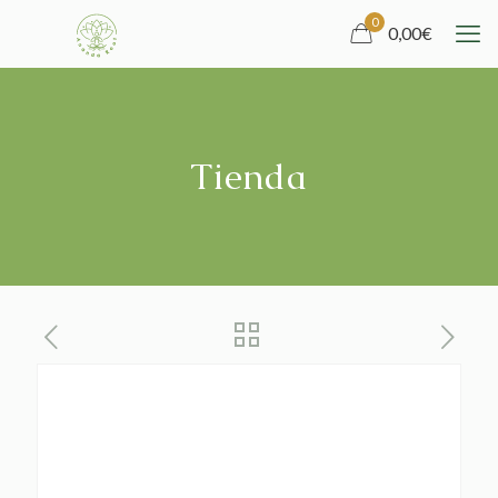
0
0,00
€
Tienda