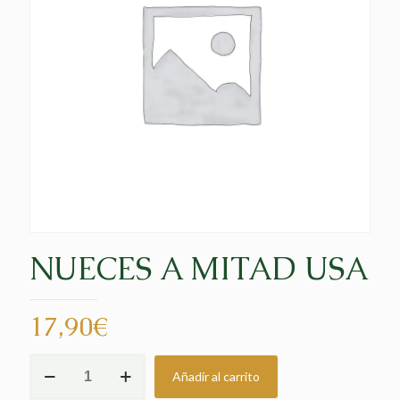
NUECES A MITAD USA
17,90
€
NUECES
Añadir al carrito
A
MITAD