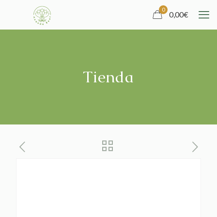
0
0,00
€
Tienda