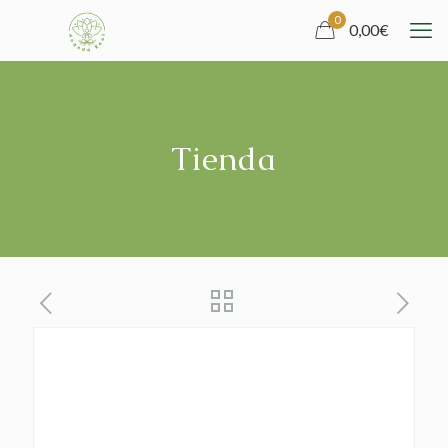
0
0,00
€
Tienda