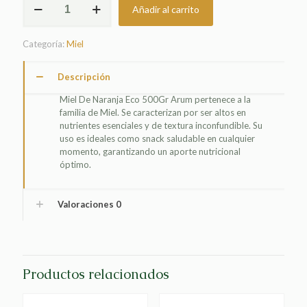
Añadir al carrito
DE
NARANJA
ECO
Categoría:
Miel
500GR
ARUM
cantidad
Descripción
Miel De Naranja Eco 500Gr Arum pertenece a la
familia de Miel. Se caracterizan por ser altos en
nutrientes esenciales y de textura inconfundible. Su
uso es ideales como snack saludable en cualquier
momento, garantizando un aporte nutricional
óptimo.
Valoraciones
0
Productos relacionados