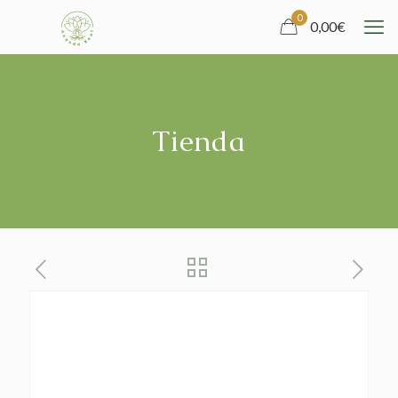
0
0,00
€
Tienda