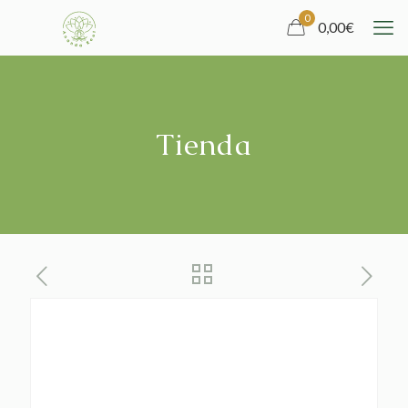
0
0,00
€
Tienda