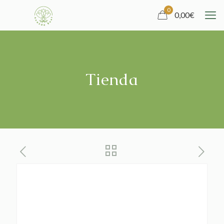
0
0,00
€
Tienda