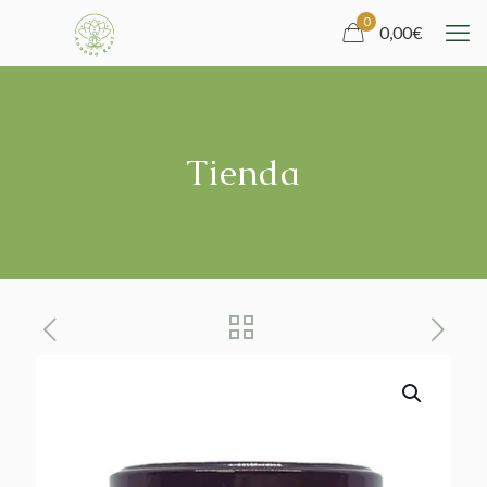
0
0,00
€
Tienda