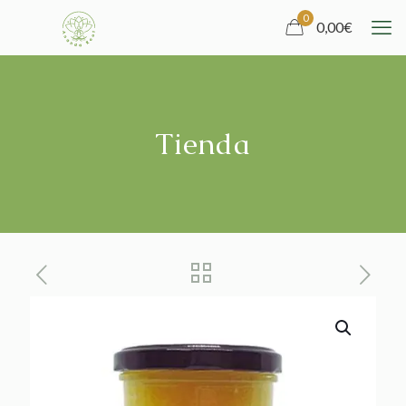
0
0,00
€
Tienda