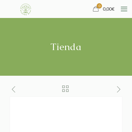
0
0,00
€
Tienda