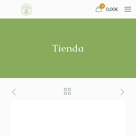
0
0,00
€
Tienda