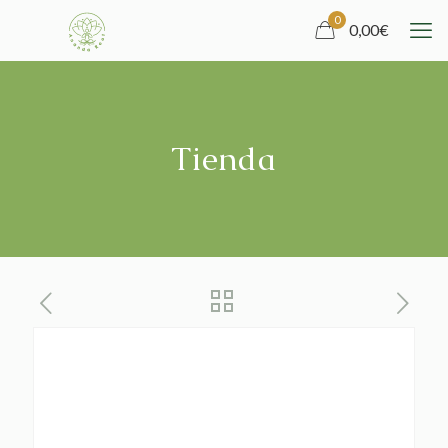
0
0,00
€
Tienda