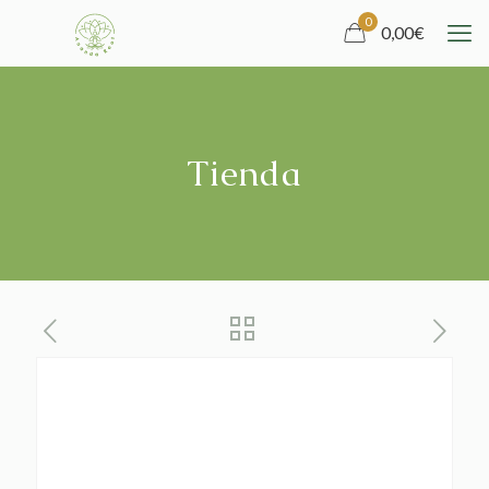
0
0,00
€
Tienda