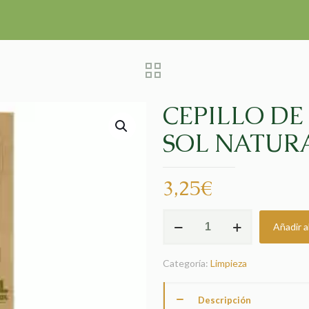
CEPILLO DE
SOL NATUR
3,25
€
CEPILLO
Añadir al
DE
DIENTES
Categoría:
Limpieza
BAMBOO
SOL
NATURAL
Descripción