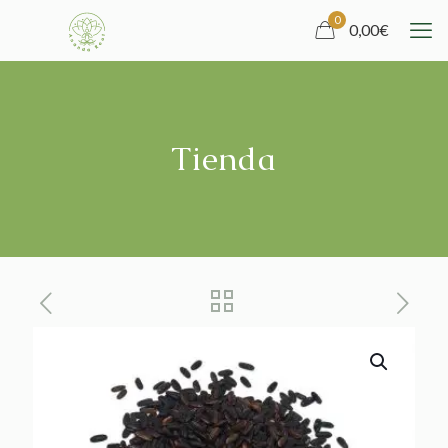
0
0,00
€
Tienda