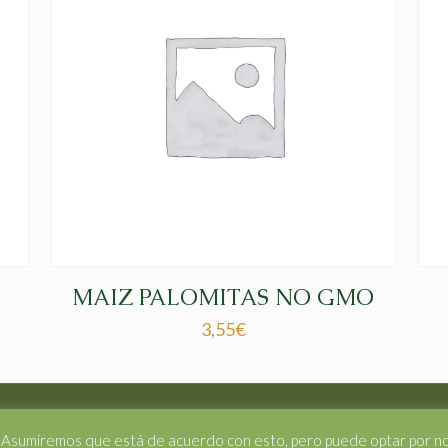
MAIZ PALOMITAS NO GMO
3,55
€
os.
a. Asumiremos que está de acuerdo con esto, pero puede optar por no p