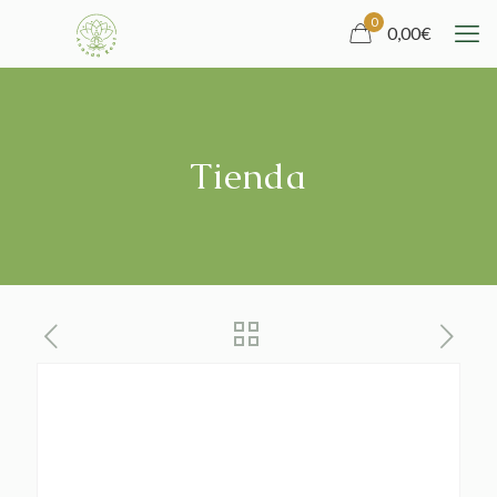
0
0,00
€
Tienda