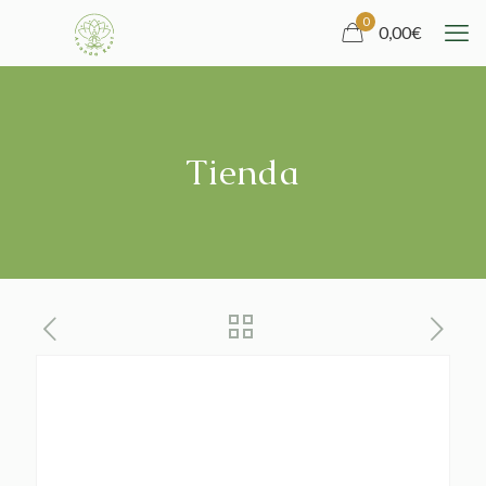
0
0,00
€
Tienda