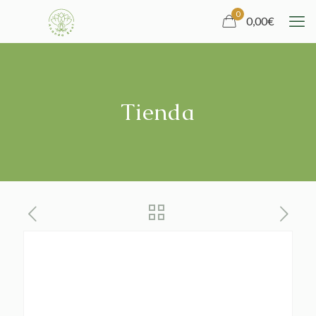
0
0,00
€
Tienda