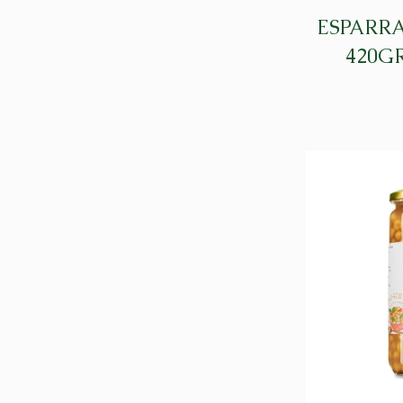
ESPARR
420G