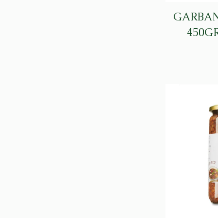
GARBAN
450G